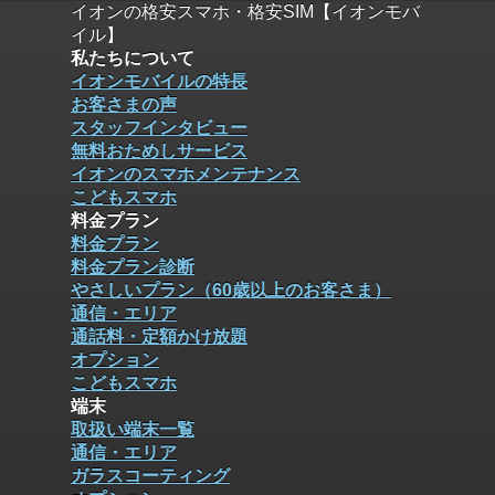
イオンの格安スマホ・格安SIM【イオンモバ
イル】
私たちについて
イオンモバイルの特長
お客さまの声
スタッフインタビュー
無料おためしサービス
イオンのスマホメンテナンス
こどもスマホ
料金プラン
料金プラン
料金プラン診断
やさしいプラン（60歳以上のお客さま）
通信・エリア
通話料・定額かけ放題
オプション
こどもスマホ
端末
取扱い端末一覧
通信・エリア
ガラスコーティング