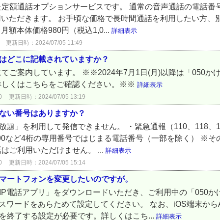
定額通話オプションサービスです。 通常の音声通話の電話番号
用いただきます。 お手頃な価格で長時間通話を利用したい方、
額本体価格980円（税込1,0...
詳細表示
更新日時：2024/07/05 11:49
ドはどこに記載されていますか？
ご案内しています。 ※※2024年7月1日(月)以降は「050
詳しくはこちらをご確認ください。※※
詳細表示
0
更新日時：2024/07/05 13:19
きない番号はありますか？
題」を利用して発信できません。 ・緊急通報（110、118、119
990など4桁の専用番号ではじまる電話番号（一部を除く） ※
ご利用いただけません。 ...
詳細表示
0
更新日時：2024/07/05 15:14
スマートフォンを変更したいのですが。
0IP電話アプリ」をダウンロードいただき、ご利用中の「050
パスワードをあらためて設定してください。 なお、iOS端末からA
を終了する設定が必要です。詳しくはこち...
詳細表示