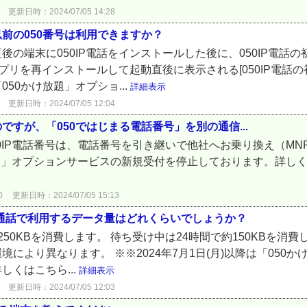
更新日時：2024/07/05 14:28
前の050番号は利用できますか？
の端末に050IP電話をインストールした後に、050IP電話
アプリを再インストールして起動直後に表示される[050IP電話
「050かけ放題」オプショ...
詳細表示
更新日時：2024/07/05 12:04
すが、「050ではじまる電話番号」を別の通信...
0IP電話番号は、電話番号を引き継いで他社へお乗り換え（MNP
け放題」オプションサービスの新規受付を停止しております。詳し
0
更新日時：2024/07/05 15:13
）の通話で利用するデータ量はどれくらいでしょうか？
50KBを消費します。 待ち受け中は24時間で約150KBを消
により異なります。 ※※2024年7月1日(月)以降は「050
くはこちら...
詳細表示
更新日時：2024/07/05 12:03