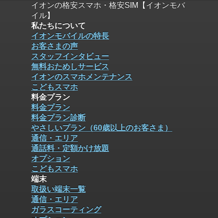
イオンの格安スマホ・格安SIM【イオンモバ
イル】
私たちについて
イオンモバイルの特長
お客さまの声
スタッフインタビュー
無料おためしサービス
イオンのスマホメンテナンス
こどもスマホ
料金プラン
料金プラン
料金プラン診断
やさしいプラン（60歳以上のお客さま）
通信・エリア
通話料・定額かけ放題
オプション
こどもスマホ
端末
取扱い端末一覧
通信・エリア
ガラスコーティング