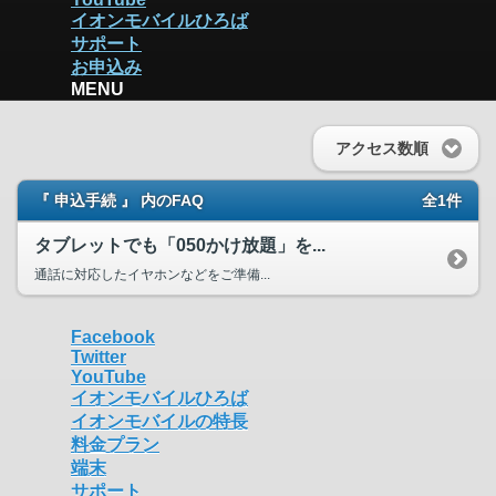
イオンモバイルひろば
サポート
お申込み
MENU
アクセス数順
『 申込手続 』 内のFAQ
全1件
タブレットでも「050かけ放題」を...
通話に対応したイヤホンなどをご準備...
Facebook
Twitter
YouTube
イオンモバイルひろば
イオンモバイルの特長
料金プラン
端末
サポート