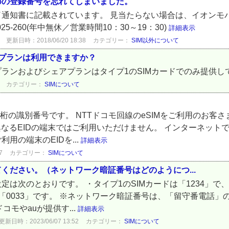
めの登録番号を忘れてしまいました。
了通知書に記載されています。 見当たらない場合は、イオンモ
025-260(年中無休／営業時間10：30～19：30)
詳細表示
更新日時：2018/06/20 18:38
カテゴリー：
SIM以外について
プランは利用できますか？
ランおよびシェアプランはタイプ1のSIMカードでのみ提供し
カテゴリー：
SIMについて
2桁の識別番号です。 NTTドコモ回線のeSIMをご利用のお客
と異なるEIDの端末ではご利用いただけません。 インターネッ
用の端末のEIDを...
詳細表示
7
カテゴリー：
SIMについて
ください。（ネットワーク暗証番号はどのようにつ...
は次のとおりです。 ・タイプ1のSIMカードは「1234」で、
は「0033」です。 ※ネットワーク暗証番号は、「留守番電話」
コモやauが提供す...
詳細表示
更新日時：2023/06/07 13:52
カテゴリー：
SIMについて