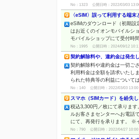
No：1323
公開日時：2022/03/03 13:0
〈eSIM〉誤って利用する端末と
eSIMのダウンロード（初期
はお近くのイオンモバイルショ
モバイルショップにて受付時間
No：1995
公開日時：2024/09/12 10:1
契約解除料や、違約金は発生
契約解除料や違約金は一切ご
利用料金は全額を請求いたし
られた特典等の利益については
No：140
公開日時：2022/03/03 13:00
スマホ（SIMカード）を紛失し
税込3,300円／枚にて承り
ルお客さまセンターへお電話で
にて、再発行を承ります。 ※イ
No：790
公開日時：2022/04/27 10:00