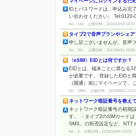
マイページにログインするた
IDとパスワードは、申込み完
い合わせください。 Tel:0120-
No：143
公開日時：2016/10/18 19:07
タイプ2で音声プランやシェア
申し訳ございませんが、音声プ
No：351
公開日時：2022/04/01 00:00
〈eSIM〉EIDとは何ですか？
EIDとは、端末ごとに異なる3
が必要です。 登録したEID
（開通）前にマイページで、ご利
No：1993
公開日時：2024/09/12 10:0
ネットワーク暗証番号を教えて
ネットワーク暗証番号の初期設定
す。 ・タイプ2のSIMカード
SMS」の拒否設定など、NTTド
No：3
公開日時：2016/10/04 18:03