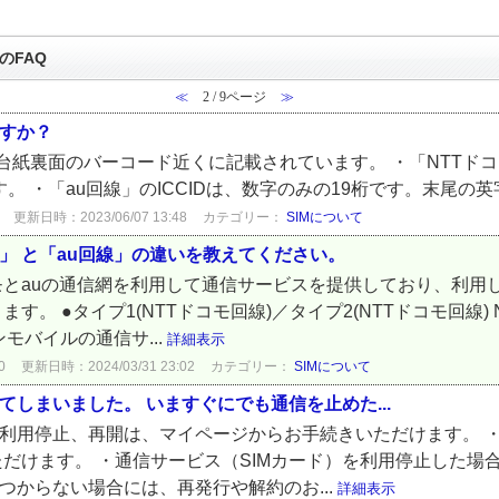
のFAQ
≪
2 / 9ページ
≫
ますか？
ド台紙裏面のバーコード近くに記載されています。 ・「NTTドコ
す。 ・「au回線」のICCIDは、数字のみの19桁です。末尾
更新日時：2023/06/07 13:48
カテゴリー：
SIMについて
線」 と「au回線」の違いを教えてください。
モとauの通信網を利用して通信サービスを提供しており、利用
 ●タイプ1(NTTドコモ回線)／タイプ2(NTTドコモ回線) NT
モバイルの通信サ...
詳細表示
0
更新日時：2024/03/31 23:02
カテゴリー：
SIMについて
てしまいました。 いますぐにでも通信を止めた...
の利用停止、再開は、マイページからお手続きいただけます。 
だけます。 ・通信サービス（SIMカード）を利用停止した場
つからない場合には、再発行や解約のお...
詳細表示