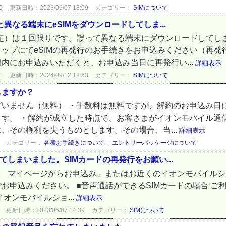
0
更新日時：2023/06/07 18:09
カテゴリー：
SIMについて
異なる端末にeSIMをダウンロードしてしま...
設定）は１回限りです。誤って異なる端末にダウンロードしてし
ップにてeSIMの再発行のお手続きをお申込みください（再発
内にお申込みいただくと、お申込み当日に再発行い...
詳細表示
1
更新日時：2024/09/12 12:53
カテゴリー：
SIMについて
しますか？
ざいません（無料） ・手数料は無料ですが、解約のお申込み日
ます。 ・解約が成立した時点で、お客さまがイオンモバイル通
、その権利を失うものとします。その場合、当...
詳細表示
カテゴリー：
各種お手続きについて
,
エントリーパッケージについて
てしまいました。SIMカードの再発行をお願い...
ます。 マイページからお申込み、またはお近くのイオンモバイル
お申込みください。 ■音声通話ができるSIMカードの場合 ご
オンモバイルショ...
詳細表示
更新日時：2023/06/07 14:39
カテゴリー：
SIMについて