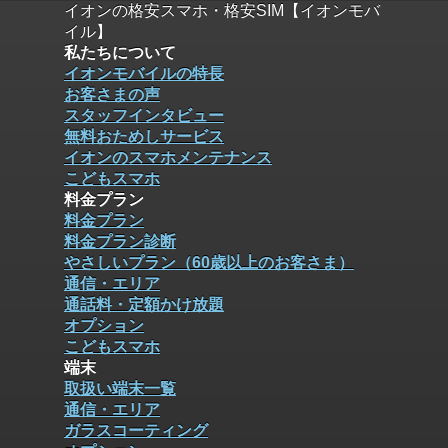
イオンの格安スマホ・格安SIM【イオンモバ
イル】
私たちについて
イオンモバイルの特長
お客さまの声
スタッフインタビュー
無料おためしサービス
イオンのスマホメンテナンス
こどもスマホ
料金プラン
料金プラン
料金プラン診断
やさしいプラン（60歳以上のお客さま）
通信・エリア
通話料・定額かけ放題
オプション
こどもスマホ
端末
取扱い端末一覧
通信・エリア
ガラスコーティング