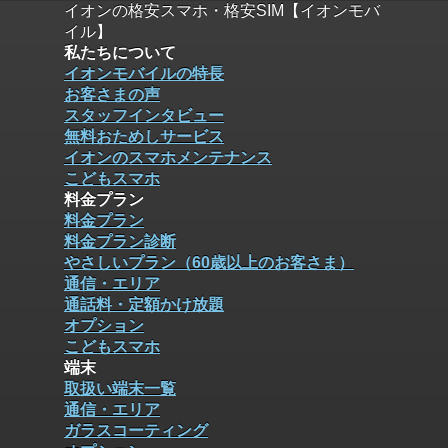
イオンの格安スマホ・格安SIM【イオンモバ
イル】
私たちについて
イオンモバイルの特長
お客さまの声
スタッフインタビュー
無料おためしサービス
イオンのスマホメンテナンス
こどもスマホ
料金プラン
料金プラン
料金プラン診断
やさしいプラン（60歳以上のお客さま）
通信・エリア
通話料・定額かけ放題
オプション
こどもスマホ
端末
取扱い端末一覧
通信・エリア
ガラスコーティング