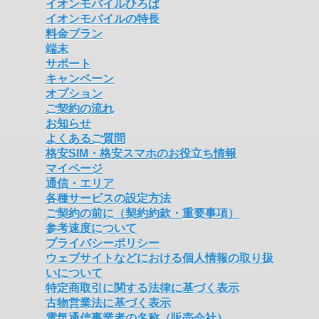
イオンモバイルひろば
イオンモバイルの特長
料金プラン
端末
サポート
キャンペーン
オプション
ご契約の流れ
お知らせ
よくあるご質問
格安SIM・格安スマホのお役立ち情報
マイページ
通信・エリア
各種サービスの設定方法
ご契約の前に（契約約款・重要事項）
参考速度について
プライバシーポリシー
ウェブサイトなどにおける個人情報の取り扱
いについて
特定商取引に関する法律に基づく表示
古物営業法に基づく表示
電気通信事業者の名称（販売会社）