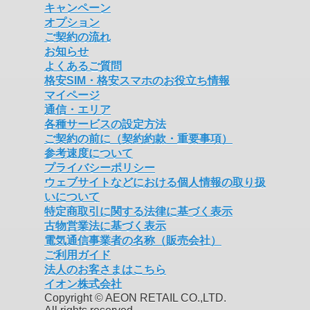
キャンペーン
オプション
ご契約の流れ
お知らせ
よくあるご質問
格安SIM・格安スマホのお役立ち情報
マイページ
通信・エリア
各種サービスの設定方法
ご契約の前に（契約約款・重要事項）
参考速度について
プライバシーポリシー
ウェブサイトなどにおける個人情報の取り扱
いについて
特定商取引に関する法律に基づく表示
古物営業法に基づく表示
電気通信事業者の名称（販売会社）
ご利用ガイド
法人のお客さまはこちら
イオン株式会社
Copyright © AEON RETAIL CO.,LTD.