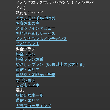
イオンの格安スマホ・格安SIM【イオンモバ
イル】
私たちについて
イオンモバイルの特長
お客さまの声
スタッフインタビュー
無料おためしサービス
イオンのスマホメンテナンス
こどもスマホ
料金プラン
料金プラン
料金プラン診断
やさしいプラン（60歳以上のお客さま）
通信・エリア
通話料・定額かけ放題
オプション
こどもスマホ
端末
取扱い端末一覧
通信・エリア
ガラスコーティング