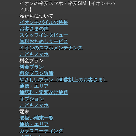
イオンの格安スマホ・格安SIM【イオンモバ
イル】
私たちについて
イオンモバイルの特長
お客さまの声
スタッフインタビュー
無料おためしサービス
イオンのスマホメンテナンス
こどもスマホ
料金プラン
料金プラン
料金プラン診断
やさしいプラン（60歳以上のお客さま）
通信・エリア
通話料・定額かけ放題
オプション
こどもスマホ
端末
取扱い端末一覧
通信・エリア
ガラスコーティング