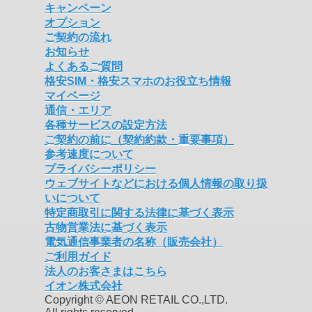
キャンペーン
オプション
ご契約の流れ
お知らせ
よくあるご質問
格安SIM・格安スマホのお役立ち情報
マイページ
通信・エリア
各種サービスの設定方法
ご契約の前に（契約約款・重要事項）
参考速度について
プライバシーポリシー
ウェブサイトなどにおける個人情報の取り扱
いについて
特定商取引に関する法律に基づく表示
古物営業法に基づく表示
電気通信事業者の名称（販売会社）
ご利用ガイド
法人のお客さまはこちら
イオン株式会社
Copyright © AEON RETAIL CO.,LTD.