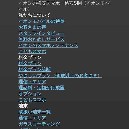
イオンの格安スマホ・格安SIM【イオンモバ
イル】
私たちについて
イオンモバイルの特長
お客さまの声
スタッフインタビュー
無料おためしサービス
イオンのスマホメンテナンス
こどもスマホ
料金プラン
料金プラン
料金プラン診断
やさしいプラン（60歳以上のお客さま）
通信・エリア
通話料・定額かけ放題
オプション
こどもスマホ
端末
取扱い端末一覧
通信・エリア
ガラスコーティング