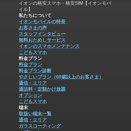
イオンの格安スマホ・格安SIM【イオンモバ
イル】
私たちについて
イオンモバイルの特長
お客さまの声
スタッフインタビュー
無料おためしサービス
イオンのスマホメンテナンス
こどもスマホ
料金プラン
料金プラン
料金プラン診断
やさしいプラン（60歳以上のお客さま）
通信・エリア
通話料・定額かけ放題
オプション
こどもスマホ
端末
取扱い端末一覧
通信・エリア
ガラスコーティング