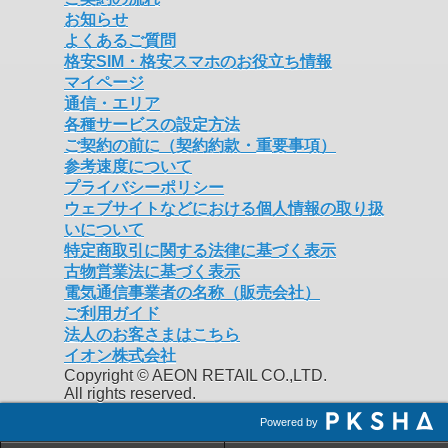
お知らせ
よくあるご質問
格安SIM・格安スマホのお役立ち情報
マイページ
通信・エリア
各種サービスの設定方法
ご契約の前に（契約約款・重要事項）
参考速度について
プライバシーポリシー
ウェブサイトなどにおける個人情報の取り扱
いについて
特定商取引に関する法律に基づく表示
古物営業法に基づく表示
電気通信事業者の名称（販売会社）
ご利用ガイド
法人のお客さまはこちら
イオン株式会社
Copyright © AEON RETAIL CO.,LTD.
All rights reserved.
Powered by