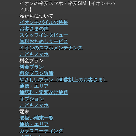
イオンの格安スマホ・格安SIM【イオンモバ
イル】
私たちについて
イオンモバイルの特長
お客さまの声
スタッフインタビュー
無料おためしサービス
イオンのスマホメンテナンス
こどもスマホ
料金プラン
料金プラン
料金プラン診断
やさしいプラン（60歳以上のお客さま）
通信・エリア
通話料・定額かけ放題
オプション
こどもスマホ
端末
取扱い端末一覧
通信・エリア
ガラスコーティング