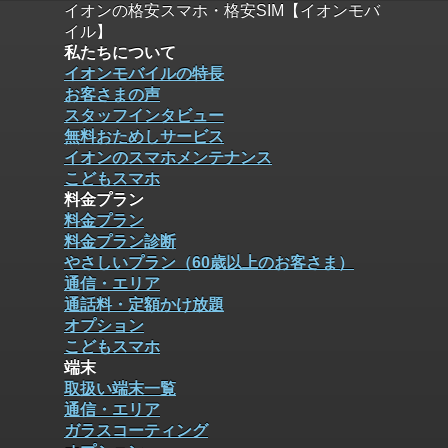
イオンの格安スマホ・格安SIM【イオンモバ
イル】
私たちについて
イオンモバイルの特長
お客さまの声
スタッフインタビュー
無料おためしサービス
イオンのスマホメンテナンス
こどもスマホ
料金プラン
料金プラン
料金プラン診断
やさしいプラン（60歳以上のお客さま）
通信・エリア
通話料・定額かけ放題
オプション
こどもスマホ
端末
取扱い端末一覧
通信・エリア
ガラスコーティング