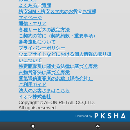
よくあるご質問
格安SIM・格安スマホのお役立ち情報
マイページ
通信・エリア
各種サービスの設定方法
ご契約の前に（契約約款・重要事項）
参考速度について
プライバシーポリシー
ウェブサイトなどにおける個人情報の取り扱
いについて
特定商取引に関する法律に基づく表示
古物営業法に基づく表示
電気通信事業者の名称（販売会社）
ご利用ガイド
法人のお客さまはこちら
イオン株式会社
Copyright © AEON RETAIL CO.,LTD.
All rights reserved.
Powered by