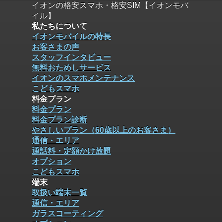
イオンの格安スマホ・格安SIM【イオンモバ
イル】
私たちについて
イオンモバイルの特長
お客さまの声
スタッフインタビュー
無料おためしサービス
イオンのスマホメンテナンス
こどもスマホ
料金プラン
料金プラン
料金プラン診断
やさしいプラン（60歳以上のお客さま）
通信・エリア
通話料・定額かけ放題
オプション
こどもスマホ
端末
取扱い端末一覧
通信・エリア
ガラスコーティング