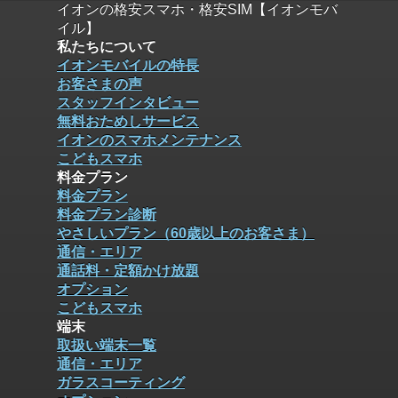
イオンの格安スマホ・格安SIM【イオンモバ
イル】
私たちについて
イオンモバイルの特長
お客さまの声
スタッフインタビュー
無料おためしサービス
イオンのスマホメンテナンス
こどもスマホ
料金プラン
料金プラン
料金プラン診断
やさしいプラン（60歳以上のお客さま）
通信・エリア
通話料・定額かけ放題
オプション
こどもスマホ
端末
取扱い端末一覧
通信・エリア
ガラスコーティング