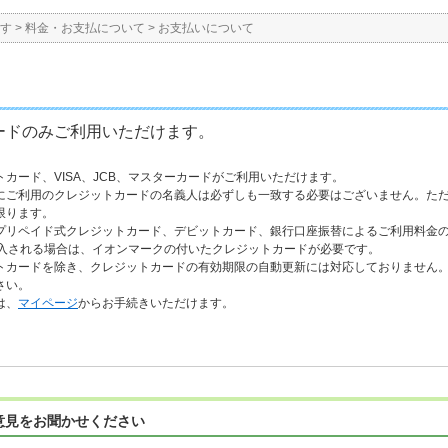
す
>
料金・お支払について
>
お支払いについて
ードのみご利用いただけます。
カード、VISA、JCB、マスターカードがご利用いただけます。
にご利用のクレジットカードの名義人は必ずしも一致する必要はございません。た
限ります。
プリペイド式クレジットカード、デビットカード、銀行口座振替によるご利用料金
購入される場合は、イオンマークの付いたクレジットカードが必要です。
トカードを除き、クレジットカードの有効期限の自動更新には対応しておりません
さい。
は、
マイページ
からお手続きいただけます。
意見をお聞かせください