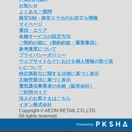
お知らせ
よくあるご質問
格安SIM・格安スマホのお役立ち情報
マイページ
通信・エリア
各種サービスの設定方法
ご契約の前に（契約約款・重要事項）
参考速度について
プライバシーポリシー
ウェブサイトなどにおける個人情報の取り扱
いについて
特定商取引に関する法律に基づく表示
古物営業法に基づく表示
電気通信事業者の名称（販売会社）
ご利用ガイド
法人のお客さまはこちら
イオン株式会社
Copyright © AEON RETAIL CO.,LTD.
All rights reserved.
Powered by