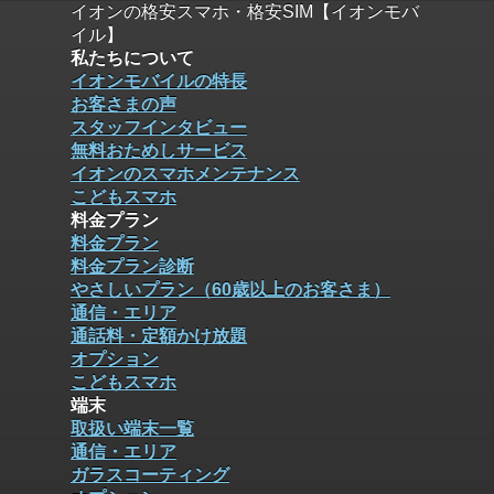
イオンの格安スマホ・格安SIM【イオンモバ
イル】
私たちについて
イオンモバイルの特長
お客さまの声
スタッフインタビュー
無料おためしサービス
イオンのスマホメンテナンス
こどもスマホ
料金プラン
料金プラン
料金プラン診断
やさしいプラン（60歳以上のお客さま）
通信・エリア
通話料・定額かけ放題
オプション
こどもスマホ
端末
取扱い端末一覧
通信・エリア
ガラスコーティング