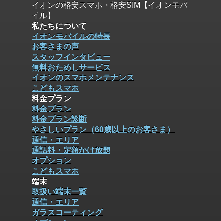
イオンの格安スマホ・格安SIM【イオンモバ
イル】
私たちについて
イオンモバイルの特長
お客さまの声
スタッフインタビュー
無料おためしサービス
イオンのスマホメンテナンス
こどもスマホ
料金プラン
料金プラン
料金プラン診断
やさしいプラン（60歳以上のお客さま）
通信・エリア
通話料・定額かけ放題
オプション
こどもスマホ
端末
取扱い端末一覧
通信・エリア
ガラスコーティング