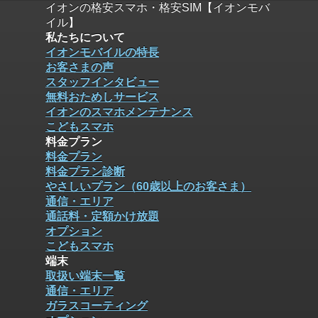
イオンの格安スマホ・格安SIM【イオンモバ
イル】
私たちについて
イオンモバイルの特長
お客さまの声
スタッフインタビュー
無料おためしサービス
イオンのスマホメンテナンス
こどもスマホ
料金プラン
料金プラン
料金プラン診断
やさしいプラン（60歳以上のお客さま）
通信・エリア
通話料・定額かけ放題
オプション
こどもスマホ
端末
取扱い端末一覧
通信・エリア
ガラスコーティング