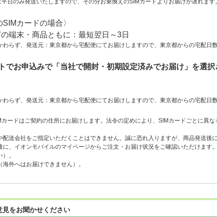
は平日のみ発送いたしますので、その分お乗換えのSIMカードよりお届けが遅れます
SIMカードの場合〉
どの端末・商品ともに：最短翌日～3日
わらず、発送元：東京都から宅配便にてお届けしますので、東京都からの宅配日数
ットでお申込みで「当社で開封・初期設定済みでお届け」を選
わらず、発送元：東京都から宅配便にてお届けしますので、東京都からの宅配日数
Mカードはご契約の住所にお届けします。法令の定めにより、SIMカードごとに異
や配送会社をご指定いただくことはできません。誠に恐れ入りますが、商品発送後
後に、イオンモバイルのマイページからご注文・お届け状況をご確認いただけます
い）。
（海外へはお届けできません）。
意見をお聞かせください