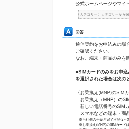
公式ホームページやマイ
カテゴリー :
カテゴリーから探
回答
通信契約をお申込みの場
ご確認ください。
なお、端末・商品のみを
■SIMカードのみをお申
を選択された場合は次の
〈お乗換え(MNP)のSI
お乗換え（MNP）のSI
新しい電話番号のSIMカ
スマホなどの端末・商品
※当社側の手続き完了次第(2～
※お乗換え(MNP)のSIMカー