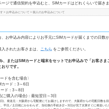
ページで通信契約を申込むと、SIMカードはどれくらいで届き
す
>
お申込みについて
>
個人のお申込みについて
合、お申込み内容によりお手元にSIMカードが届くまでの日数
購入されたお客さまは、
こちら
をご参照ください。
込み、またはSIMカードと端末をセットでお申込みで「お客さ
とおりです。
Mカードを含む場合〉
Mカード：3～6日
ード：3～8日
(ご購入の場合)：最短翌日～3日
3日)、発送元：大阪府から宅配便にてお届けしますので、大阪府からの宅配日数を
ドは、平日／土日祝にかかわらず、当社側の手続き(2～3日)が完了次第すぐに発送いた