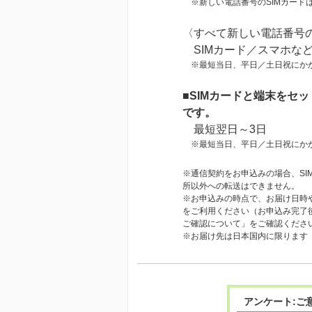
※新しい電話番号のSIMカード
〈すべて新しい電話番号の
SIMカード／スマホな
※最短当日、平日／土日祝にかか
■SIMカードと端末をセ
です。
最短翌日～3日
※最短当日、平日／土日祝にかか
※通信契約をお申込みの場合、SI
所以外への転送はできません。
※お申込みの時点で、お届け日時
をご利用ください（お申込み完了
ご確認について」をご確認くださ
※お届け先は日本国内に限ります
アンケート:ご