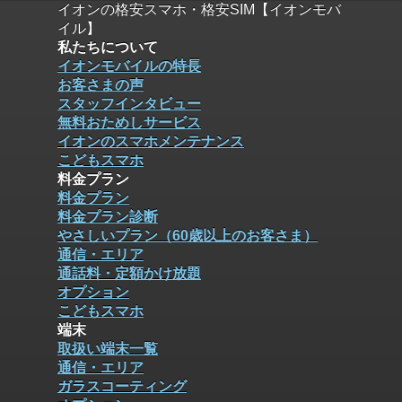
イオンの格安スマホ・格安SIM【イオンモバ
イル】
私たちについて
イオンモバイルの特長
お客さまの声
スタッフインタビュー
無料おためしサービス
イオンのスマホメンテナンス
こどもスマホ
料金プラン
料金プラン
料金プラン診断
やさしいプラン（60歳以上のお客さま）
通信・エリア
通話料・定額かけ放題
オプション
こどもスマホ
端末
取扱い端末一覧
通信・エリア
ガラスコーティング