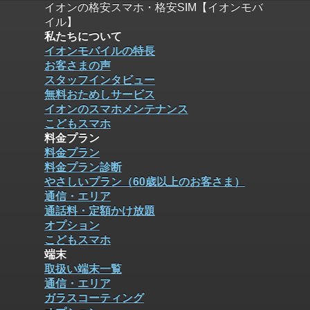
イオンの格安スマホ・格安SIM【イオンモバ
イル】
私たちについて
イオンモバイルの特長
お客さまの声
スタッフインタビュー
無料おためしサービス
イオンのスマホメンテナンス
こどもスマホ
料金プラン
料金プラン
料金プラン診断
やさしいプラン（60歳以上のお客さま）
通信・エリア
通話料・定額かけ放題
オプション
こどもスマホ
端末
取扱い端末一覧
通信・エリア
ガラスコーティング