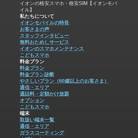
イオンの格安スマホ・格安SIM【イオンモバ
イル】
私たちについて
イオンモバイルの特長
お客さまの声
スタッフインタビュー
無料おためしサービス
イオンのスマホメンテナンス
こどもスマホ
料金プラン
料金プラン
料金プラン診断
やさしいプラン（60歳以上のお客さま）
通信・エリア
通話料・定額かけ放題
オプション
こどもスマホ
端末
取扱い端末一覧
通信・エリア
ガラスコーティング