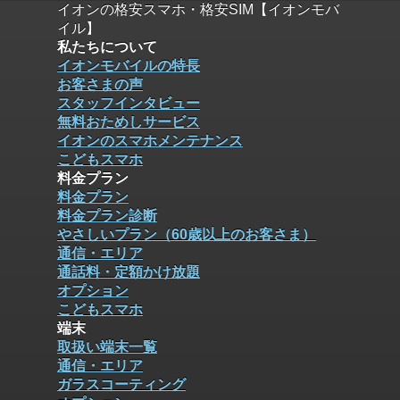
イオンの格安スマホ・格安SIM【イオンモバ
イル】
私たちについて
イオンモバイルの特長
お客さまの声
スタッフインタビュー
無料おためしサービス
イオンのスマホメンテナンス
こどもスマホ
料金プラン
料金プラン
料金プラン診断
やさしいプラン（60歳以上のお客さま）
通信・エリア
通話料・定額かけ放題
オプション
こどもスマホ
端末
取扱い端末一覧
通信・エリア
ガラスコーティング