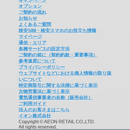
キャンペーン
オプション
ご契約の流れ
お知らせ
よくあるご質問
格安SIM・格安スマホのお役立ち情報
マイページ
通信・エリア
各種サービスの設定方法
ご契約の前に（契約約款・重要事項）
参考速度について
プライバシーポリシー
ウェブサイトなどにおける個人情報の取り扱
いについて
特定商取引に関する法律に基づく表示
古物営業法に基づく表示
電気通信事業者の名称（販売会社）
ご利用ガイド
法人のお客さまはこちら
イオン株式会社
Copyright © AEON RETAIL CO.,LTD.
All rights reserved.