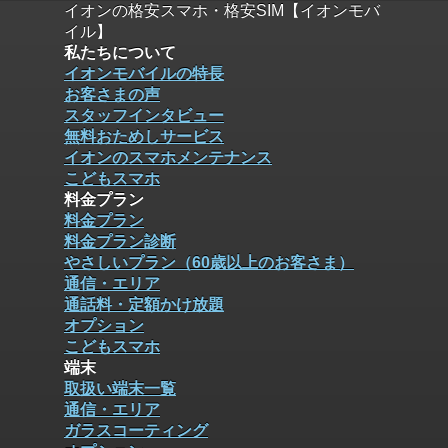
イオンの格安スマホ・格安SIM【イオンモバ
イル】
私たちについて
イオンモバイルの特長
お客さまの声
スタッフインタビュー
無料おためしサービス
イオンのスマホメンテナンス
こどもスマホ
料金プラン
料金プラン
料金プラン診断
やさしいプラン（60歳以上のお客さま）
通信・エリア
通話料・定額かけ放題
オプション
こどもスマホ
端末
取扱い端末一覧
通信・エリア
ガラスコーティング