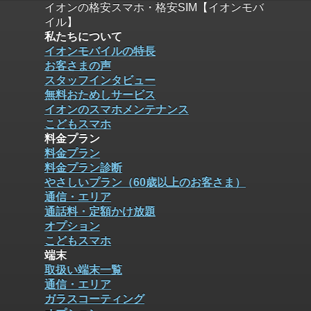
イオンの格安スマホ・格安SIM【イオンモバ
イル】
私たちについて
イオンモバイルの特長
お客さまの声
スタッフインタビュー
無料おためしサービス
イオンのスマホメンテナンス
こどもスマホ
料金プラン
料金プラン
料金プラン診断
やさしいプラン（60歳以上のお客さま）
通信・エリア
通話料・定額かけ放題
オプション
こどもスマホ
端末
取扱い端末一覧
通信・エリア
ガラスコーティング