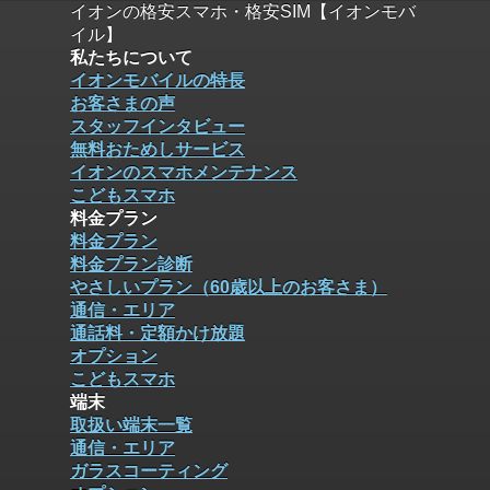
イオンの格安スマホ・格安SIM【イオンモバ
イル】
私たちについて
イオンモバイルの特長
お客さまの声
スタッフインタビュー
無料おためしサービス
イオンのスマホメンテナンス
こどもスマホ
料金プラン
料金プラン
料金プラン診断
やさしいプラン（60歳以上のお客さま）
通信・エリア
通話料・定額かけ放題
オプション
こどもスマホ
端末
取扱い端末一覧
通信・エリア
ガラスコーティング