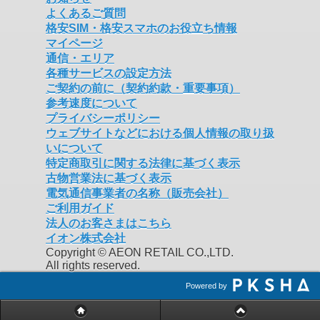
よくあるご質問
格安SIM・格安スマホのお役立ち情報
マイページ
通信・エリア
各種サービスの設定方法
ご契約の前に（契約約款・重要事項）
参考速度について
プライバシーポリシー
ウェブサイトなどにおける個人情報の取り扱
いについて
特定商取引に関する法律に基づく表示
古物営業法に基づく表示
電気通信事業者の名称（販売会社）
ご利用ガイド
法人のお客さまはこちら
イオン株式会社
Copyright © AEON RETAIL CO.,LTD.
All rights reserved.
Powered by