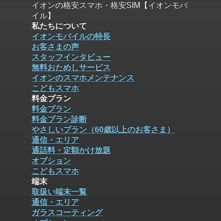
イオンの格安スマホ・格安SIM【イオンモバ
イル】
私たちについて
イオンモバイルの特長
お客さまの声
スタッフインタビュー
無料おためしサービス
イオンのスマホメンテナンス
こどもスマホ
料金プラン
料金プラン
料金プラン診断
やさしいプラン（60歳以上のお客さま）
通信・エリア
通話料・定額かけ放題
オプション
こどもスマホ
端末
取扱い端末一覧
通信・エリア
ガラスコーティング