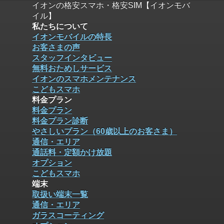
イオンの格安スマホ・格安SIM【イオンモバ
イル】
私たちについて
イオンモバイルの特長
お客さまの声
スタッフインタビュー
無料おためしサービス
イオンのスマホメンテナンス
こどもスマホ
料金プラン
料金プラン
料金プラン診断
やさしいプラン（60歳以上のお客さま）
通信・エリア
通話料・定額かけ放題
オプション
こどもスマホ
端末
取扱い端末一覧
通信・エリア
ガラスコーティング