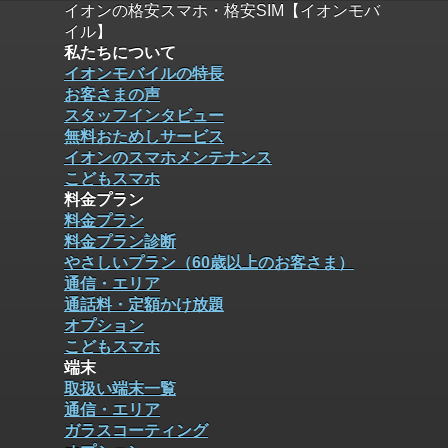
イオンの格安スマホ・格安SIM【イオンモバ
イル】
私たちについて
イオンモバイルの特長
お客さまの声
スタッフインタビュー
無料おためしサービス
イオンのスマホメンテナンス
こどもスマホ
料金プラン
料金プラン
料金プラン診断
やさしいプラン（60歳以上のお客さま）
通信・エリア
通話料・定額かけ放題
オプション
こどもスマホ
端末
取扱い端末一覧
通信・エリア
ガラスコーティング