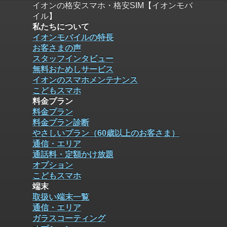
イオンの格安スマホ・格安SIM【イオンモバ
イル】
私たちについて
イオンモバイルの特長
お客さまの声
スタッフインタビュー
無料おためしサービス
イオンのスマホメンテナンス
こどもスマホ
料金プラン
料金プラン
料金プラン診断
やさしいプラン（60歳以上のお客さま）
通信・エリア
通話料・定額かけ放題
オプション
こどもスマホ
端末
取扱い端末一覧
通信・エリア
ガラスコーティング