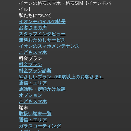
イオンの格安スマホ・格安SIM【イオンモバ
イル】
私たちについて
イオンモバイルの特長
お客さまの声
スタッフインタビュー
無料おためしサービス
イオンのスマホメンテナンス
こどもスマホ
料金プラン
料金プラン
料金プラン診断
やさしいプラン（60歳以上のお客さま）
通信・エリア
通話料・定額かけ放題
オプション
こどもスマホ
端末
取扱い端末一覧
通信・エリア
ガラスコーティング