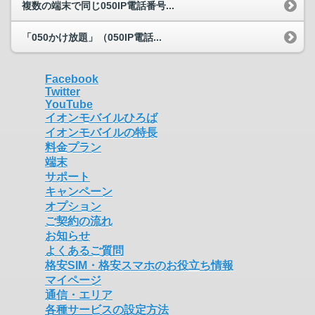
複数の端末で同じ050IP電話番号...
「050かけ放題」（050IP電話...
Facebook
Twitter
YouTube
イオンモバイルひろば
イオンモバイルの特長
料金プラン
端末
サポート
キャンペーン
オプション
ご契約の流れ
お知らせ
よくあるご質問
格安SIM・格安スマホのお役立ち情報
マイページ
通信・エリア
各種サービスの設定方法