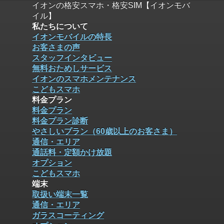
イオンの格安スマホ・格安SIM【イオンモバ
イル】
私たちについて
イオンモバイルの特長
お客さまの声
スタッフインタビュー
無料おためしサービス
イオンのスマホメンテナンス
こどもスマホ
料金プラン
料金プラン
料金プラン診断
やさしいプラン（60歳以上のお客さま）
通信・エリア
通話料・定額かけ放題
オプション
こどもスマホ
端末
取扱い端末一覧
通信・エリア
ガラスコーティング