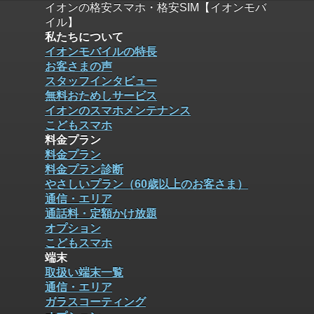
イオンの格安スマホ・格安SIM【イオンモバ
イル】
私たちについて
イオンモバイルの特長
お客さまの声
スタッフインタビュー
無料おためしサービス
イオンのスマホメンテナンス
こどもスマホ
料金プラン
料金プラン
料金プラン診断
やさしいプラン（60歳以上のお客さま）
通信・エリア
通話料・定額かけ放題
オプション
こどもスマホ
端末
取扱い端末一覧
通信・エリア
ガラスコーティング