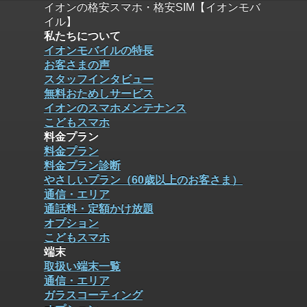
イオンの格安スマホ・格安SIM【イオンモバ
イル】
私たちについて
イオンモバイルの特長
お客さまの声
スタッフインタビュー
無料おためしサービス
イオンのスマホメンテナンス
こどもスマホ
料金プラン
料金プラン
料金プラン診断
やさしいプラン（60歳以上のお客さま）
通信・エリア
通話料・定額かけ放題
オプション
こどもスマホ
端末
取扱い端末一覧
通信・エリア
ガラスコーティング