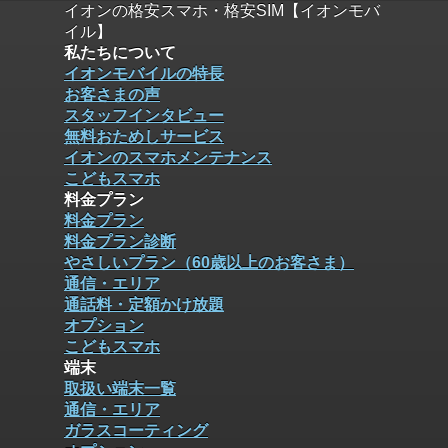
イオンの格安スマホ・格安SIM【イオンモバ
イル】
私たちについて
イオンモバイルの特長
お客さまの声
スタッフインタビュー
無料おためしサービス
イオンのスマホメンテナンス
こどもスマホ
料金プラン
料金プラン
料金プラン診断
やさしいプラン（60歳以上のお客さま）
通信・エリア
通話料・定額かけ放題
オプション
こどもスマホ
端末
取扱い端末一覧
通信・エリア
ガラスコーティング