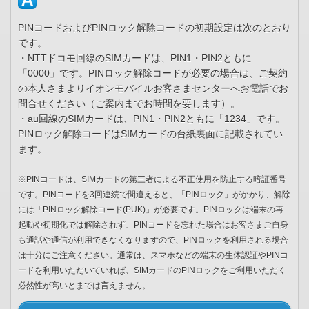
PINコードおよびPINロック解除コードの初期設定は次のとおり
です。
・NTTドコモ回線のSIMカードは、PIN1・PIN2ともに
「0000」です。PINロック解除コードが必要の場合は、ご契約
の本人さまよりイオンモバイルお客さまセンターへお電話でお
問合せください（ご案内までお時間を要します）。
・au回線のSIMカードは、PIN1・PIN2ともに「1234」です。
PINロック解除コードはSIMカードの台紙裏面に記載されてい
ます。
※PINコードは、SIMカードの第三者による不正使用を防止する暗証番号
です。PINコードを3回連続で間違えると、「PINロック」がかかり、解除
には「PINロック解除コード(PUK)」が必要です。PINロックは端末の再
起動や初期化では解除されず、PINコードを忘れた場合はお客さまご自身
も通話や通信が利用できなくなりますので、PINロックを利用される場合
は十分にご注意ください。通常は、スマホなどの端末の生体認証やPINコ
ードを利用いただいていれば、SIMカードのPINロックをご利用いただく
必然性が高いとまでは言えません。