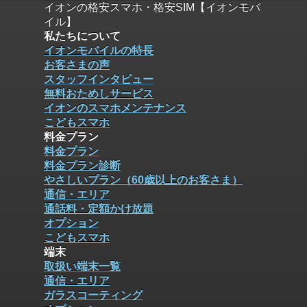
イオンの格安スマホ・格安SIM【イオンモバ
イル】
私たちについて
イオンモバイルの特長
お客さまの声
スタッフインタビュー
無料おためしサービス
イオンのスマホメンテナンス
こどもスマホ
料金プラン
料金プラン
料金プラン診断
やさしいプラン（60歳以上のお客さま）
通信・エリア
通話料・定額かけ放題
オプション
こどもスマホ
端末
取扱い端末一覧
通信・エリア
ガラスコーティング