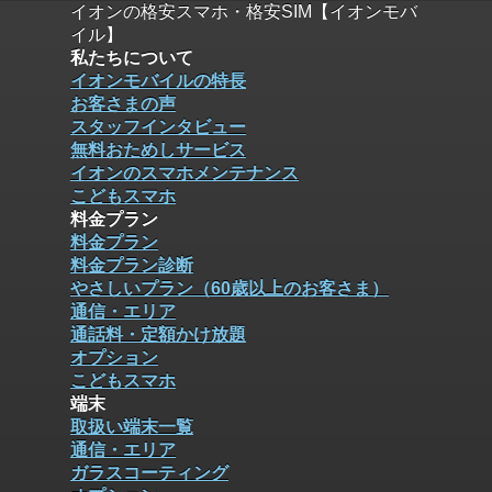
イオンの格安スマホ・格安SIM【イオンモバ
イル】
私たちについて
イオンモバイルの特長
お客さまの声
スタッフインタビュー
無料おためしサービス
イオンのスマホメンテナンス
こどもスマホ
料金プラン
料金プラン
料金プラン診断
やさしいプラン（60歳以上のお客さま）
通信・エリア
通話料・定額かけ放題
オプション
こどもスマホ
端末
取扱い端末一覧
通信・エリア
ガラスコーティング