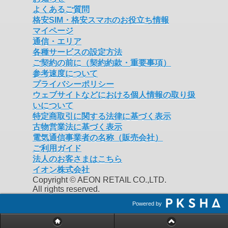
よくあるご質問
格安SIM・格安スマホのお役立ち情報
マイページ
通信・エリア
各種サービスの設定方法
ご契約の前に（契約約款・重要事項）
参考速度について
プライバシーポリシー
ウェブサイトなどにおける個人情報の取り扱
いについて
特定商取引に関する法律に基づく表示
古物営業法に基づく表示
電気通信事業者の名称（販売会社）
ご利用ガイド
法人のお客さまはこちら
イオン株式会社
Copyright © AEON RETAIL CO.,LTD.
All rights reserved.
Powered by