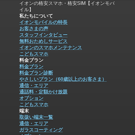
イオンの格安スマホ・格安SIM【イオンモバ
イル】
私たちについて
イオンモバイルの特長
お客さまの声
スタッフインタビュー
無料おためしサービス
イオンのスマホメンテナンス
こどもスマホ
料金プラン
料金プラン
料金プラン診断
やさしいプラン（60歳以上のお客さま）
通信・エリア
通話料・定額かけ放題
オプション
こどもスマホ
端末
取扱い端末一覧
通信・エリア
ガラスコーティング