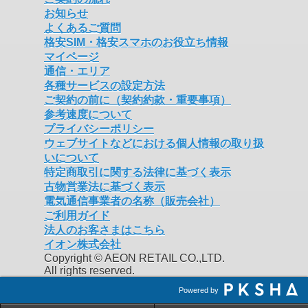
お知らせ
よくあるご質問
格安SIM・格安スマホのお役立ち情報
マイページ
通信・エリア
各種サービスの設定方法
ご契約の前に（契約約款・重要事項）
参考速度について
プライバシーポリシー
ウェブサイトなどにおける個人情報の取り扱
いについて
特定商取引に関する法律に基づく表示
古物営業法に基づく表示
電気通信事業者の名称（販売会社）
ご利用ガイド
法人のお客さまはこちら
イオン株式会社
Copyright © AEON RETAIL CO.,LTD.
All rights reserved.
Powered by