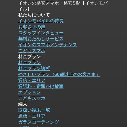
イオンの格安スマホ・格安SIM【イオンモバ
イル】
私たちについて
イオンモバイルの特長
お客さまの声
スタッフインタビュー
無料おためしサービス
イオンのスマホメンテナンス
こどもスマホ
料金プラン
料金プラン
料金プラン診断
やさしいプラン（60歳以上のお客さま）
通信・エリア
通話料・定額かけ放題
オプション
こどもスマホ
端末
取扱い端末一覧
通信・エリア
ガラスコーティング