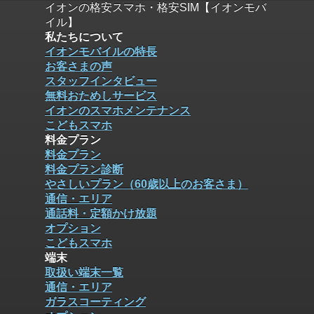
イオンの格安スマホ・格安SIM【イオンモバ
イル】
私たちについて
イオンモバイルの特長
お客さまの声
スタッフインタビュー
無料おためしサービス
イオンのスマホメンテナンス
こどもスマホ
料金プラン
料金プラン
料金プラン診断
やさしいプラン（60歳以上のお客さま）
通信・エリア
通話料・定額かけ放題
オプション
こどもスマホ
端末
取扱い端末一覧
通信・エリア
ガラスコーティング