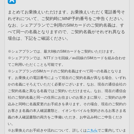
まとめてお乗換えいただけます。お乗換えいただく電話番号そ
れぞれについて、ご契約時にMNP予約番号をご申告ください。
なお、シェアプランでご利用のSIMカードのご契約名義は、す
べて同一の名義となりますので、ご契約名義がそれぞれ異なる
場合は、下記をご確認ください。
※シェアプランでは、最大8枚のSIMカードをご契約いただけます。
※シェアプランでは、NTTドコモ回線／au回線のSIMカードを組み合わせ
てご利用いただくことも可能です。
※シェアプランのSIMカードのご契約名義はすべて同一の名義となりま
す。お乗換えの電話番号によって現在のご契約名義が異なる場合、いずれ
かの名義にそろえていただく必要がございます。なお、現在の通信会社の
ご契約名義と異なる名義ではご契約いただけません。なお、現在の通信会
社のご契約名義と同一の住所にお住まいのお客さまに限り、ご契約のお申
込みと同時に名義変更のお手続きを承ります。その場合、現在のご契約の
お客さま名義の本人確認書類と、イオンモバイルを契約されるお客さま名
義の本人確認書類の両方をご準備いただき、お申込み時にご申告くださ
い。
※お乗換えのお手続きや流れについて、詳しくは
こちら
でご案内していま