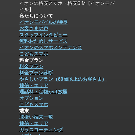
イオンの格安スマホ・格安SIM【イオンモバ
イル】
私たちについて
イオンモバイルの特長
お客さまの声
スタッフインタビュー
無料おためしサービス
イオンのスマホメンテナンス
こどもスマホ
料金プラン
料金プラン
料金プラン診断
やさしいプラン（60歳以上のお客さま）
通信・エリア
通話料・定額かけ放題
オプション
こどもスマホ
端末
取扱い端末一覧
通信・エリア
ガラスコーティング