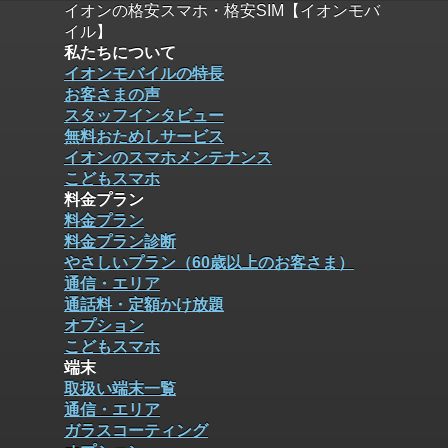
イオンの格安スマホ・格安SIM【イオンモバ
イル】
私たちについて
イオンモバイルの特長
お客さまの声
スタッフインタビュー
無料おためしサービス
イオンのスマホメンテナンス
こどもスマホ
料金プラン
料金プラン
料金プラン診断
やさしいプラン（60歳以上のお客さま）
通信・エリア
通話料・定額かけ放題
オプション
こどもスマホ
端末
取扱い端末一覧
通信・エリア
ガラスコーティング