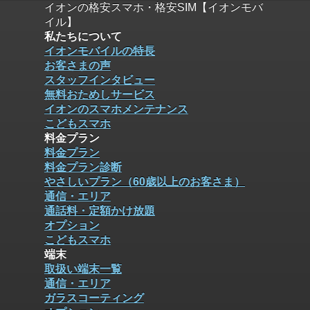
イオンの格安スマホ・格安SIM【イオンモバ
イル】
私たちについて
イオンモバイルの特長
お客さまの声
スタッフインタビュー
無料おためしサービス
イオンのスマホメンテナンス
こどもスマホ
料金プラン
料金プラン
料金プラン診断
やさしいプラン（60歳以上のお客さま）
通信・エリア
通話料・定額かけ放題
オプション
こどもスマホ
端末
取扱い端末一覧
通信・エリア
ガラスコーティング