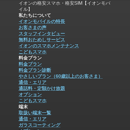
イオンの格安スマホ・格安SIM【イオンモバ
イル】
私たちについて
イオンモバイルの特長
お客さまの声
スタッフインタビュー
無料おためしサービス
イオンのスマホメンテナンス
こどもスマホ
料金プラン
料金プラン
料金プラン診断
やさしいプラン（60歳以上のお客さま）
通信・エリア
通話料・定額かけ放題
オプション
こどもスマホ
端末
取扱い端末一覧
通信・エリア
ガラスコーティング