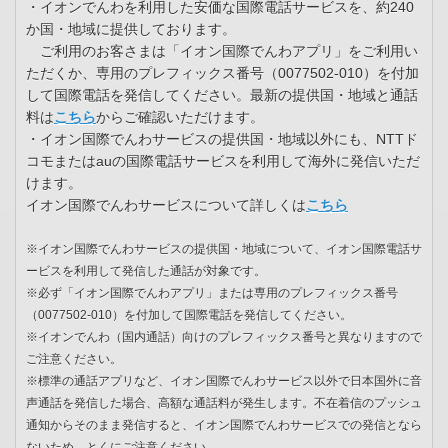
・イオンでんわを利用した安価な国際電話サービスを、約240
か国・地域に提供しております。
ご利用のお客さまは「イオン国際でんわアプリ」をご利用い
ただくか、専用のプレフィックス番号（0077502-010）を付加
して国際電話を発信してください。最新の提供国・地域と通話
料は
こちら
からご確認いただけます。
・イオン国際でんわサービスの提供国・地域以外にも、NTTド
コモまたはauの国際電話サービスを利用して海外に発信いただ
けます。
イオン国際でんわサービスについて詳しくは
こちら
※イオン国際でんわサービスの提供国・地域について、イオン国際電話サ
ービスを利用して発信した通話が対象です。
※必ず「イオン国際でんわアプリ」または専用のプレフィックス番号
（0077502-010）を付加して国際電話を発信してください。
※イオンでんわ（国内通話）向けのプレフィックス番号と異なりますので
ご注意ください。
※標準の通話アプリなど、イオン国際でんわサービス以外で日本国外に音
声通話を発信した場合、高額な通話料が発生します。不在着信のプッシュ
通知からそのまま発信すると、イオン国際でんわサービスでの発信となら
ないため、とくにご注意ください。