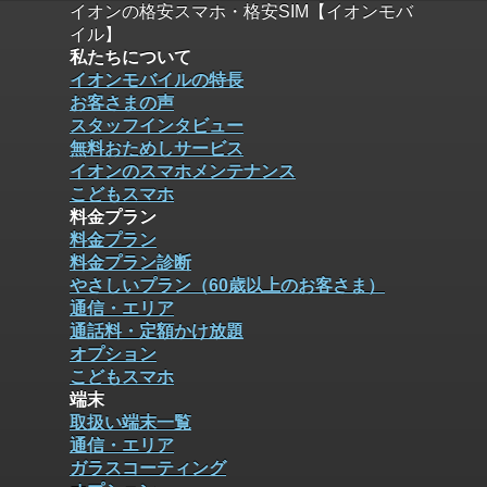
イオンの格安スマホ・格安SIM【イオンモバ
イル】
私たちについて
イオンモバイルの特長
お客さまの声
スタッフインタビュー
無料おためしサービス
イオンのスマホメンテナンス
こどもスマホ
料金プラン
料金プラン
料金プラン診断
やさしいプラン（60歳以上のお客さま）
通信・エリア
通話料・定額かけ放題
オプション
こどもスマホ
端末
取扱い端末一覧
通信・エリア
ガラスコーティング