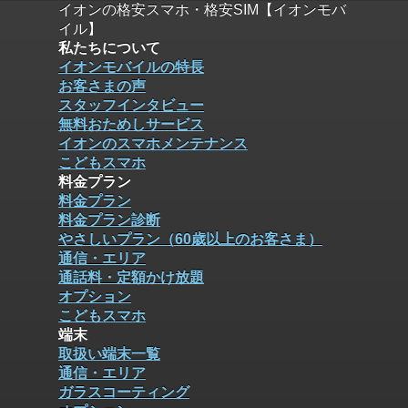
イオンの格安スマホ・格安SIM【イオンモバ
イル】
私たちについて
イオンモバイルの特長
お客さまの声
スタッフインタビュー
無料おためしサービス
イオンのスマホメンテナンス
こどもスマホ
料金プラン
料金プラン
料金プラン診断
やさしいプラン（60歳以上のお客さま）
通信・エリア
通話料・定額かけ放題
オプション
こどもスマホ
端末
取扱い端末一覧
通信・エリア
ガラスコーティング