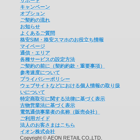
サポート
キャンペーン
オプション
ご契約の流れ
お知らせ
よくあるご質問
格安SIM・格安スマホのお役立ち情報
マイページ
通信・エリア
各種サービスの設定方法
ご契約の前に（契約約款・重要事項）
参考速度について
プライバシーポリシー
ウェブサイトなどにおける個人情報の取り扱
いについて
特定商取引に関する法律に基づく表示
古物営業法に基づく表示
電気通信事業者の名称（販売会社）
ご利用ガイド
法人のお客さまはこちら
イオン株式会社
Copyright © AEON RETAIL CO.,LTD.