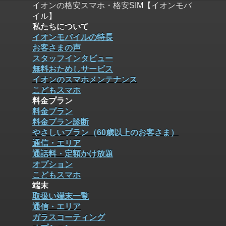
イオンの格安スマホ・格安SIM【イオンモバ
イル】
私たちについて
イオンモバイルの特長
お客さまの声
スタッフインタビュー
無料おためしサービス
イオンのスマホメンテナンス
こどもスマホ
料金プラン
料金プラン
料金プラン診断
やさしいプラン（60歳以上のお客さま）
通信・エリア
通話料・定額かけ放題
オプション
こどもスマホ
端末
取扱い端末一覧
通信・エリア
ガラスコーティング