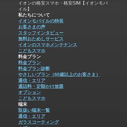
イオンの格安スマホ・格安SIM【イオンモバ
イル】
私たちについて
イオンモバイルの特長
お客さまの声
スタッフインタビュー
無料おためしサービス
イオンのスマホメンテナンス
こどもスマホ
料金プラン
料金プラン
料金プラン診断
やさしいプラン（60歳以上のお客さま）
通信・エリア
通話料・定額かけ放題
オプション
こどもスマホ
端末
取扱い端末一覧
通信・エリア
ガラスコーティング