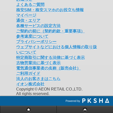
よくあるご質問
格安SIM・格安スマホのお役立ち情報
マイページ
通信・エリア
各種サービスの設定方法
ご契約の前に（契約約款・重要事項）
参考速度について
プライバシーポリシー
ウェブサイトなどにおける個人情報の取り扱
いについて
特定商取引に関する法律に基づく表示
古物営業法に基づく表示
電気通信事業者の名称（販売会社）
ご利用ガイド
法人のお客さまはこちら
イオン株式会社
Copyright © AEON RETAIL CO.,LTD.
All rights reserved.
Powered by