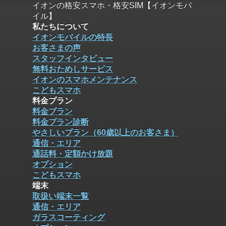
イオンの格安スマホ・格安SIM【イオンモバ
イル】
私たちについて
イオンモバイルの特長
お客さまの声
スタッフインタビュー
無料おためしサービス
イオンのスマホメンテナンス
こどもスマホ
料金プラン
料金プラン
料金プラン診断
やさしいプラン（60歳以上のお客さま）
通信・エリア
通話料・定額かけ放題
オプション
こどもスマホ
端末
取扱い端末一覧
通信・エリア
ガラスコーティング