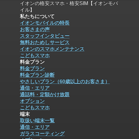
イオンの格安スマホ・格安SIM【イオンモバ
イル】
私たちについて
イオンモバイルの特長
お客さまの声
スタッフインタビュー
無料おためしサービス
イオンのスマホメンテナンス
こどもスマホ
料金プラン
料金プラン
料金プラン診断
やさしいプラン（60歳以上のお客さま）
通信・エリア
通話料・定額かけ放題
オプション
こどもスマホ
端末
取扱い端末一覧
通信・エリア
ガラスコーティング